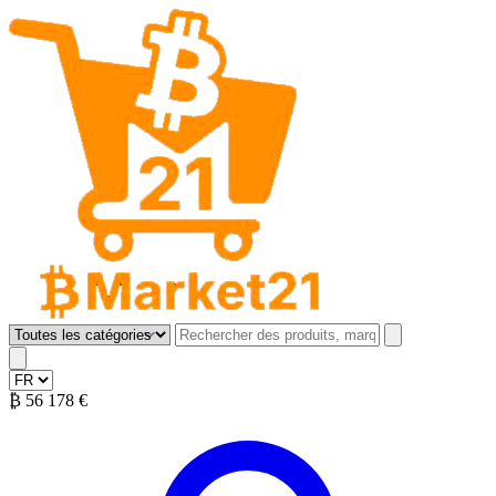
B Market 21
Open menu
₿
56 178 €