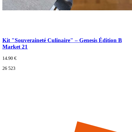
Kit "Souveraineté Culinaire" – Genesis Édition B
Market 21
14.90 €
26 523