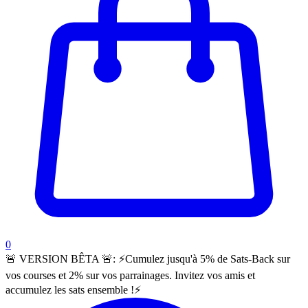
items in cart, view bag
0
🚨 VERSION BÊTA 🚨:
⚡️Cumulez jusqu'à 5% de Sats-Back sur
vos courses et 2% sur vos parrainages. Invitez vos amis et
accumulez les sats ensemble !⚡️