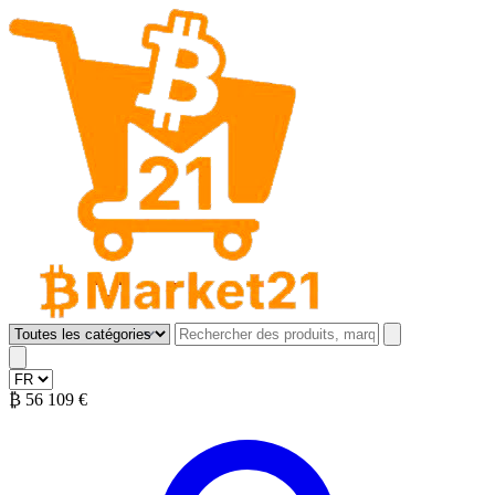
B Market 21
Open menu
₿
56 109 €