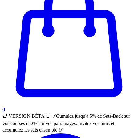
items in cart, view bag
0
🚨 VERSION BÊTA 🚨:
⚡️Cumulez jusqu'à 5% de Sats-Back sur
vos courses et 2% sur vos parrainages. Invitez vos amis et
accumulez les sats ensemble !⚡️