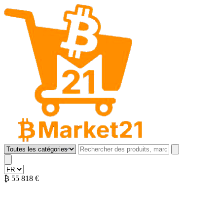
B Market 21
Open menu
₿
55 818 €