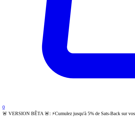
items in cart, view bag
0
🚨 VERSION BÊTA 🚨:
⚡️Cumulez jusqu'à 5% de Sats-Back sur vos c