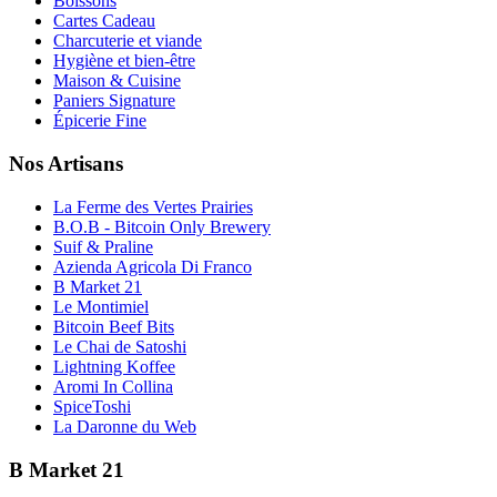
Boissons
Cartes Cadeau
Charcuterie et viande
Hygiène et bien-être
Maison & Cuisine
Paniers Signature
Épicerie Fine
Nos Artisans
La Ferme des Vertes Prairies
B.O.B - Bitcoin Only Brewery
Suif & Praline
Azienda Agricola Di Franco
B Market 21
Le Montimiel
Bitcoin Beef Bits
Le Chai de Satoshi
Lightning Koffee
Aromi In Collina
SpiceToshi
La Daronne du Web
B Market 21