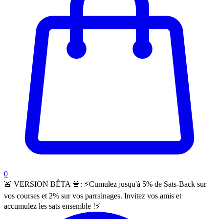
items in cart, view bag
0
🚨 VERSION BÊTA 🚨:
⚡️Cumulez jusqu'à 5% de Sats-Back sur
vos courses et 2% sur vos parrainages. Invitez vos amis et
accumulez les sats ensemble !⚡️