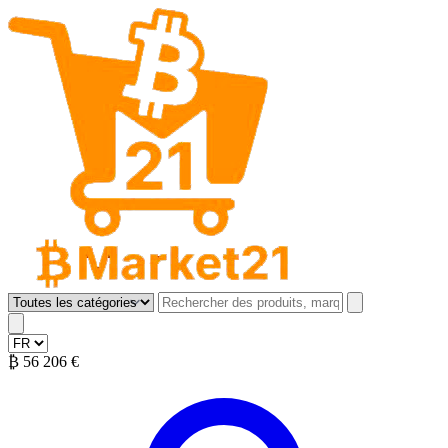
B Market 21
Open menu
₿
56 206 €