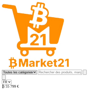
B Market 21
Open menu
₿
55 799 €