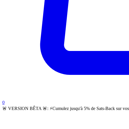
items in cart, view bag
0
🚨 VERSION BÊTA 🚨:
⚡️Cumulez jusqu'à 5% de Sats-Back sur vos c