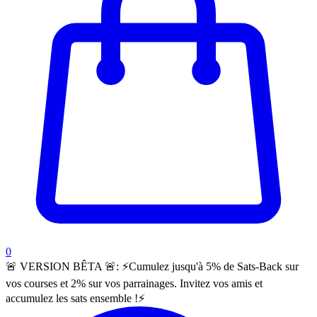
items in cart, view bag
0
🚨 VERSION BÊTA 🚨:
⚡️Cumulez jusqu'à 5% de Sats-Back sur
vos courses et 2% sur vos parrainages. Invitez vos amis et
accumulez les sats ensemble !⚡️