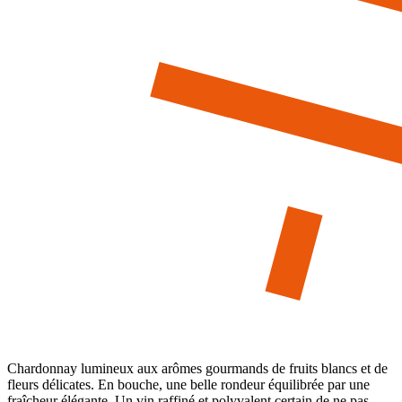
Description
Chardonnay lumineux aux arômes gourmands de fruits blancs et de
fleurs délicates. En bouche, une belle rondeur équilibrée par une
fraîcheur élégante. Un vin raffiné et polyvalent certain de ne pas