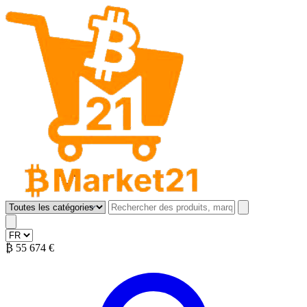
B Market 21
Open menu
₿
55 674 €