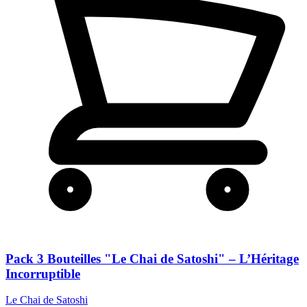
Pack 3 Bouteilles "Le Chai de Satoshi" – L’Héritage
Incorruptible
Le Chai de Satoshi