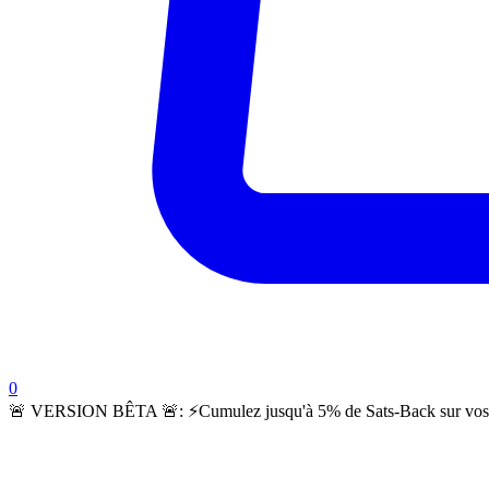
items in cart, view bag
0
🚨 VERSION BÊTA 🚨:
⚡️Cumulez jusqu'à 5% de Sats-Back sur vos c