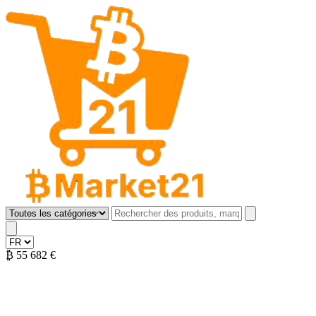
B Market 21
Open menu
₿
55 682 €